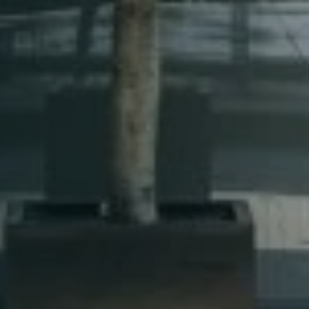
3 People4
am12:00 pm1
ople6 or more
pm3:00 pm4:
pm6:00 pm7:
pm9:00 pm
RESERVE A TABLE