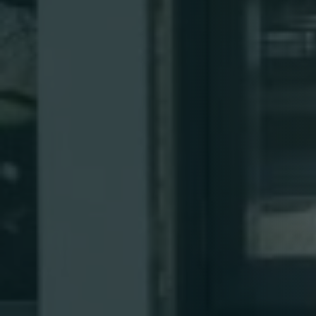
People
People5 Pe